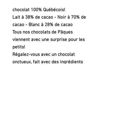
chocolat 100% Québécois!
Lait à 38% de cacao - Noir à 70% de
cacao - Blanc à 28% de cacao
Tous nos chocolats de Pâques
viennent avec une surprise pour les
petits!
Régalez-vous avec un chocolat
onctueux, fait avec des ingrédients
de chez-nous!
Merci d'acheter localement.
100% Quebecois chocolate!
Milk at 38% cacao - Dark at 70%
cacao - White at 28% cacao
All our Easter chocolates come with
a surprise for the little ones!
Treat yourself to a creamy
chocolate, made with local