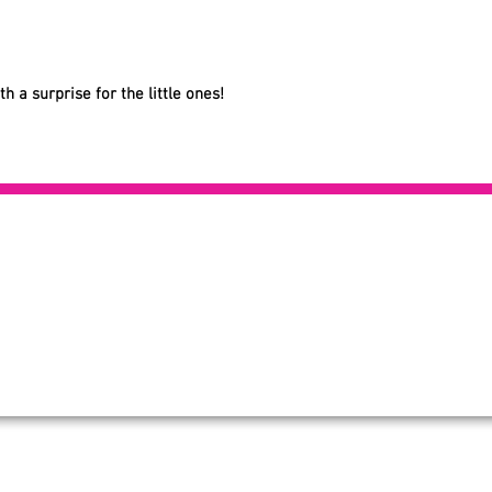
 a surprise for the little ones!
OMPAGNIE
PRODUITS
INFORMATI
ropo
Valeurs nutritionnelles
AUTO FINANCEMENT
Q
Demande R&D
Images HiRes
sse
Informations de livraison
PoP /
PdQ
rières
itions d'utilisation
Demande de marque privée
Retour d'information
Tél.
+1-855-270-0444
info@chocostyle.ca
Nous rejoindre