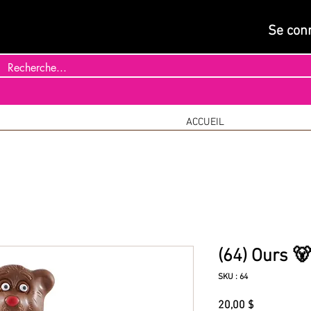
Se con
ACCUEIL
(64) Ours 
SKU : 64
Prix
20,00 $