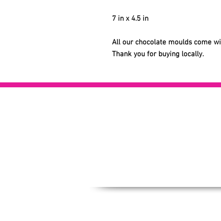
7 in x 4.5 in
All our chocolate moulds come with
Thank you for buying locally.
C
A P
FA
pre
Car
Cond