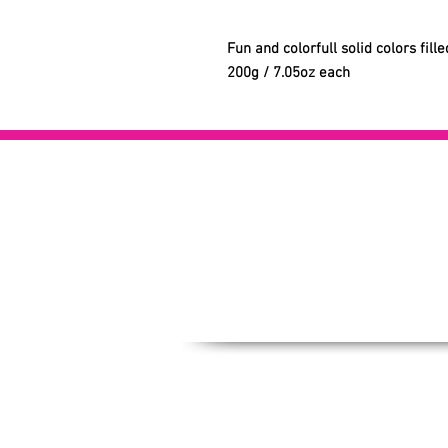
Fun and colorfull solid colors fill
200g / 7.05oz each
C
A P
FA
pre
Car
Cond