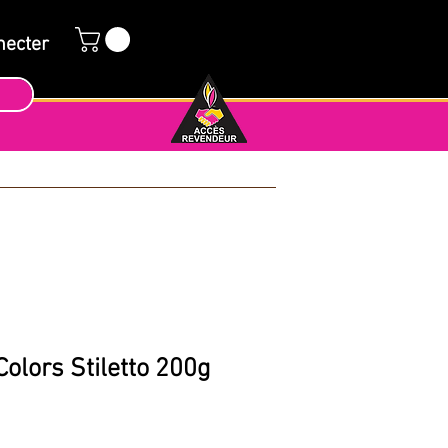
necter
olors Stiletto 200g