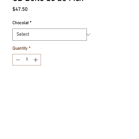
Price
$47.50
Chocolat
*
Quantity
*
Add to Cart
25 chocoBouchées assorties
Choix entre Noir, Lait ou Mixte
Tel.
+1-855-270-0444
I
info@chocostyle.ca
I