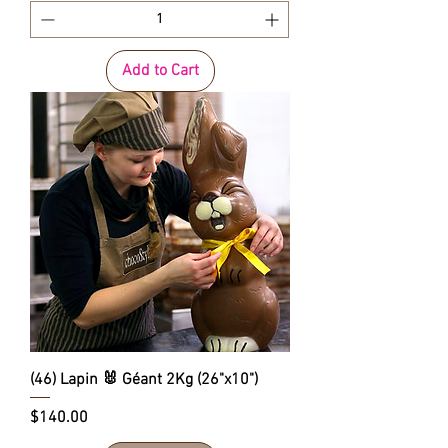
Add to Cart
(46) Lapin 🐰 Géant 2Kg (26"x10")
Price
$140.00