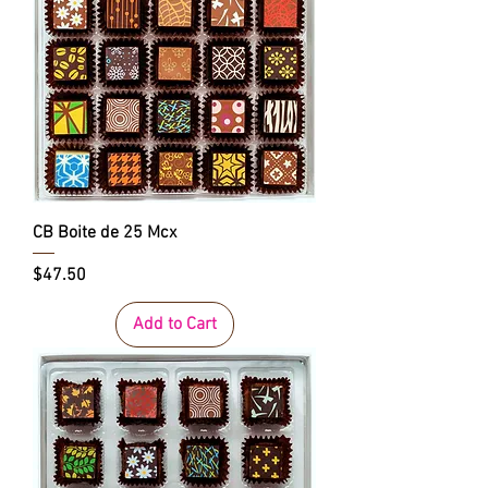
CB Boite de 25 Mcx
Price
$47.50
Add to Cart